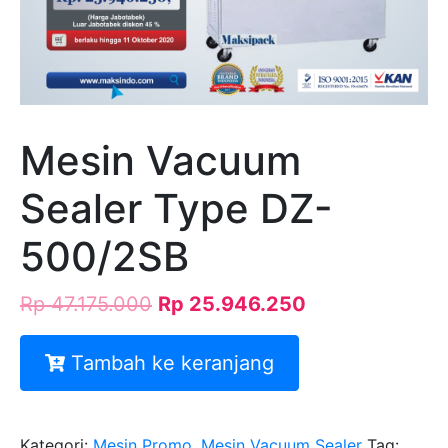
Mesin Vacuum
Sealer Type DZ-
500/2SB
Rp
47.175.000
Rp
25.946.250
Tambah ke keranjang
Kategori:
Mesin Promo
,
Mesin Vacuum Sealer
Tag: