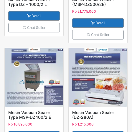
Type DZ – 1000/2 L
(MSP-DZ500/2E)
Rp
21.775.000
Detail
Detail
Chat Seller
Chat Seller
Mesin Vacuum Sealer
Mesin Vacuum Sealer
Type MSP-DZ400/2 E
(DZ-280A)
Rp
16.895.000
Rp
1.215.000