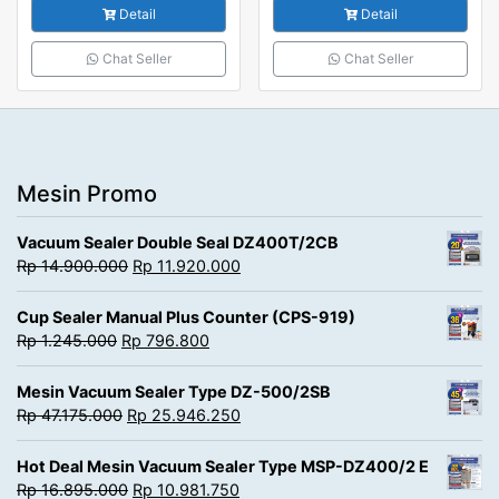
Detail
Detail
Chat Seller
Chat Seller
Mesin Promo
Vacuum Sealer Double Seal DZ400T/2CB
Rp
14.900.000
Rp
11.920.000
Cup Sealer Manual Plus Counter (CPS-919)
Rp
1.245.000
Rp
796.800
Mesin Vacuum Sealer Type DZ-500/2SB
Rp
47.175.000
Rp
25.946.250
Hot Deal Mesin Vacuum Sealer Type MSP-DZ400/2 E
Rp
16.895.000
Rp
10.981.750