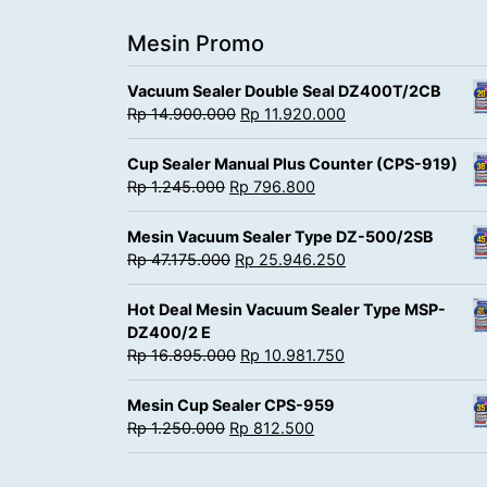
Mesin Promo
Vacuum Sealer Double Seal DZ400T/2CB
Rp
14.900.000
Rp
11.920.000
Cup Sealer Manual Plus Counter (CPS-919)
Rp
1.245.000
Rp
796.800
Mesin Vacuum Sealer Type DZ-500/2SB
Rp
47.175.000
Rp
25.946.250
Hot Deal Mesin Vacuum Sealer Type MSP-
DZ400/2 E
Rp
16.895.000
Rp
10.981.750
Mesin Cup Sealer CPS-959
Rp
1.250.000
Rp
812.500