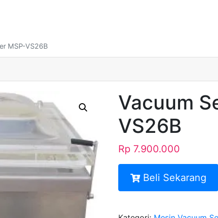
ler MSP-VS26B
Vacuum Se
VS26B
Rp
7.900.000
Beli Sekarang
Kategori:
Mesin Vacuum Se