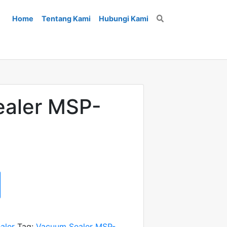
Home
Tentang Kami
Hubungi Kami
Search
aler MSP-
aler
Tag:
Vacuum Sealer MSP-