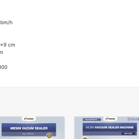
cbm/h
8x9 cm
cm
000